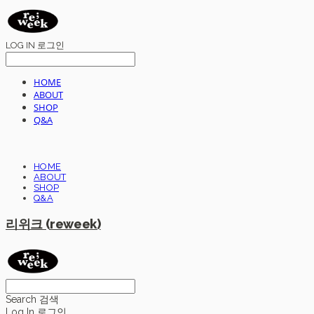
LOG IN
로그인
HOME
ABOUT
SHOP
Q&A
HOME
ABOUT
SHOP
Q&A
리위크 (reweek)
Search
검색
Log In
로그인