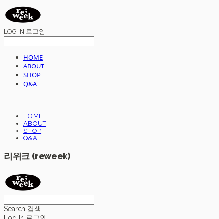
LOG IN
로그인
HOME
ABOUT
SHOP
Q&A
HOME
ABOUT
SHOP
Q&A
리위크 (reweek)
Search
검색
Log In
로그인