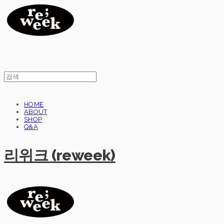
HOME
ABOUT
SHOP
Q&A
리위크 (reweek)