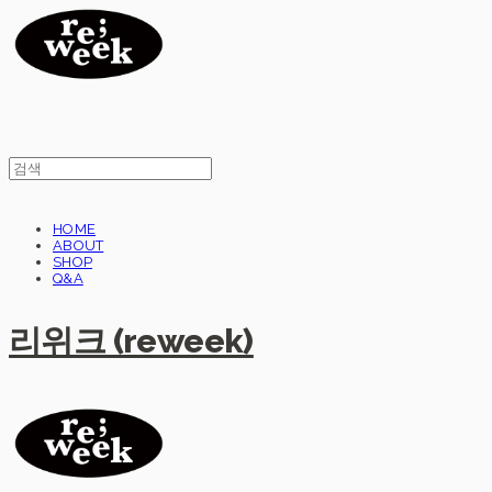
HOME
ABOUT
SHOP
Q&A
리위크 (reweek)