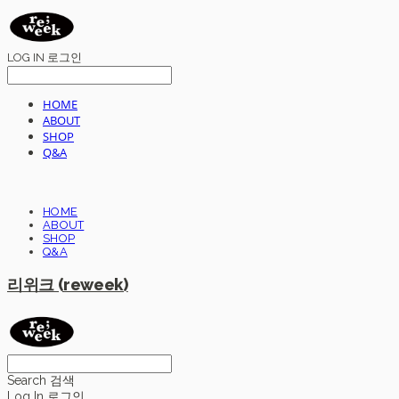
LOG IN
로그인
HOME
ABOUT
SHOP
Q&A
HOME
ABOUT
SHOP
Q&A
리위크 (reweek)
Search
검색
Log In
로그인