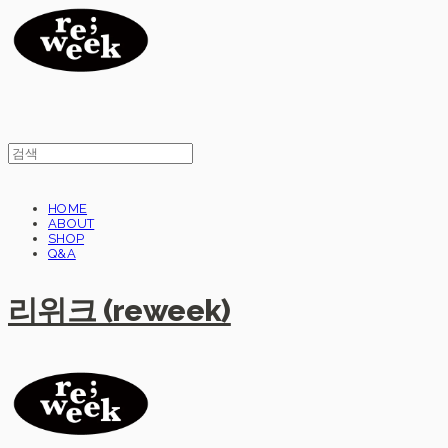
HOME
ABOUT
SHOP
Q&A
리위크 (reweek)