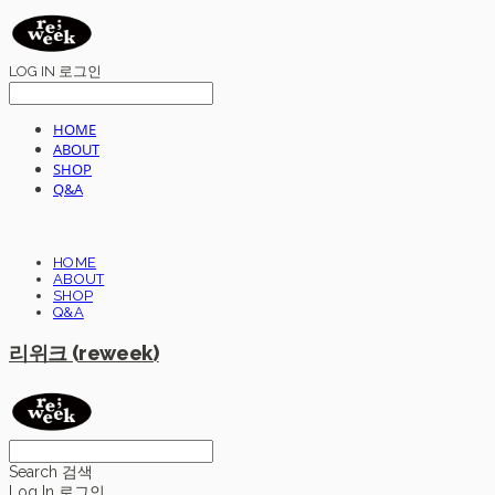
LOG IN
로그인
HOME
ABOUT
SHOP
Q&A
HOME
ABOUT
SHOP
Q&A
리위크 (reweek)
Search
검색
Log In
로그인