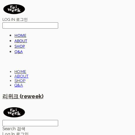
LOG IN
로그인
HOME
ABOUT
SHOP
Q&A
HOME
ABOUT
SHOP
Q&A
리위크 (reweek)
Search
검색
Log In
로그인