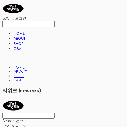
LOG IN
로그인
HOME
ABOUT
SHOP
Q&A
HOME
ABOUT
SHOP
Q&A
리위크 (reweek)
Search
검색
Log In
로그인