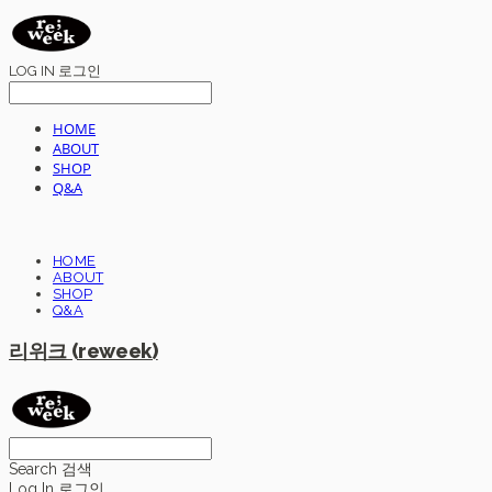
LOG IN
로그인
HOME
ABOUT
SHOP
Q&A
HOME
ABOUT
SHOP
Q&A
리위크 (reweek)
Search
검색
Log In
로그인