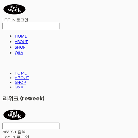
LOG IN
로그인
HOME
ABOUT
SHOP
Q&A
HOME
ABOUT
SHOP
Q&A
리위크 (reweek)
Search
검색
Log In
로그인