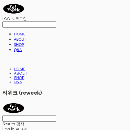
LOG IN
로그인
HOME
ABOUT
SHOP
Q&A
HOME
ABOUT
SHOP
Q&A
리위크 (reweek)
Search
검색
Log In
로그인