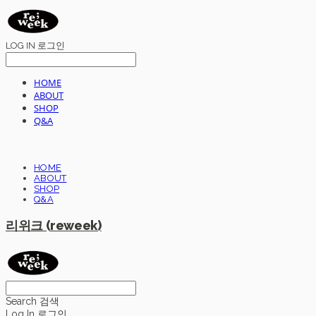
LOG IN
로그인
HOME
ABOUT
SHOP
Q&A
HOME
ABOUT
SHOP
Q&A
리위크 (reweek)
Search
검색
Log In
로그인