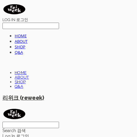
LOG IN
로그인
HOME
ABOUT
SHOP
Q&A
HOME
ABOUT
SHOP
Q&A
리위크 (reweek)
Search
검색
Log In
로그인