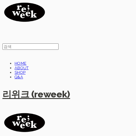
HOME
ABOUT
SHOP
Q&A
리위크 (reweek)